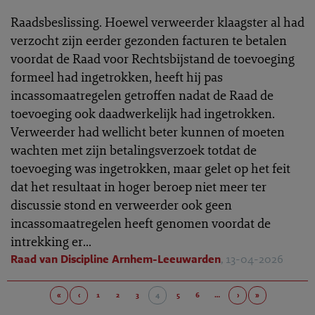
Raadsbeslissing. Hoewel verweerder klaagster al had
verzocht zijn eerder gezonden facturen te betalen
voordat de Raad voor Rechtsbijstand de toevoeging
formeel had ingetrokken, heeft hij pas
incassomaatregelen getroffen nadat de Raad de
toevoeging ook daadwerkelijk had ingetrokken.
Verweerder had wellicht beter kunnen of moeten
wachten met zijn betalingsverzoek totdat de
toevoeging was ingetrokken, maar gelet op het feit
dat het resultaat in hoger beroep niet meer ter
discussie stond en verweerder ook geen
incassomaatregelen heeft genomen voordat de
intrekking er...
Raad van Discipline Arnhem-Leeuwarden
, 13-04-2026
«
‹
1
2
3
4
5
6
…
›
»