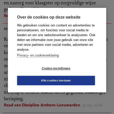
en nazorg voor klaagster op zorgvuldige wijze
gedaan. Kennelijk ongegrond.
Raad van Discipline Arnhem-Leeuwarden
, 20-04-2026
Over de cookies op deze website
TR 2026-0407
We gebruiken cookies om content en advertenties te
rechtspraak
personaliseren, om functies voor social media te
bieden en om ons websiteverkeer te analyseren. Ook
Raadsbeslissing. De wederpartij van de cliënten van
delen we informatie over jouw gebruik van onze site
verweerder was een vaste klant van een
met onze partners voor social media, adverteren en
analyse.
kantoorgenoot van verweerder. Verweerder is
Privacy- en cookieverklaring
ondanks die wetenschap verder gegaan dan hij had
moeten gaan op grond van de regel dat het een
Cookie-instellingen
advocaat, behoudens bijzondere omstandigheden,
niet is toegestaan om tegen zijn eigen (voormalig)
Alle cookies toestaan
cliënt of die van zijn kantoorgenoten (advocaat of
niet) op te treden. Klacht deels gegrond. Maatregel
berisping.
Raad van Discipline Arnhem-Leeuwarden
, 13-04-2026
TR 2026-0390