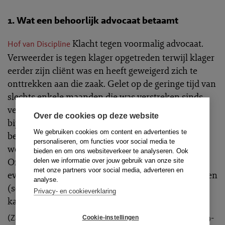
1. Wat een behoorlijk advocaat betaamt
Klacht tegen voormalig advocaat.
Hof van Discipline
Verweerder is tegen klager opgetreden terwijl klager
eerder zijn cliënt was en heeft geweigerd zich te
onttrekken aan die zaak
. Gelet op de geringe tijd van
slechts enkele maanden die was verstreken sinds
verweerder en zijn kantoorgenoot klager hadden
Over de cookies op deze website
bijgestaan, had de mogelijke schijn van
We gebruiken cookies om content en advertenties te
belangenverstrengeling verweerder ervan moeten
personaliseren, om functies voor social media te
weerhouden om tegen klager op te treden.
bieden en om ons websiteverkeer te analyseren. Ook
Onenigheid over openstaande facturen alsook een
delen we informatie over jouw gebruik van onze site
met onze partners voor social media, adverteren en
eventuele procedure daarover levert op zichzelf geen
analyse.
(schijn van) belangenverstrengeling op. De
Privacy- en cookieverklaring
kantoorgenoot...
2019-09-06
(Zaaknummer: 180327, ECLI:NL:TAHVD:2019:163, TR-2019-
Cookie-instellingen