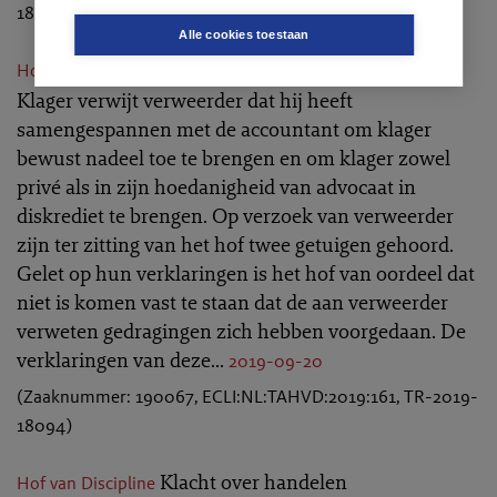
18182)
Alle cookies toestaan
Klacht advocaat tegen advocaat.
Hof van Discipline
Klager verwijt verweerder dat hij heeft
samengespannen met de accountant om klager
bewust nadeel toe te brengen en om klager zowel
privé als in zijn hoedanigheid van advocaat in
diskrediet te brengen.
Op verzoek van verweerder
zijn ter zitting van het hof twee getuigen gehoord.
Gelet op hun verklaringen is het hof van oordeel dat
niet is komen vast te staan dat de aan verweerder
verweten gedragingen zich hebben voorgedaan. De
verklaringen van deze...
2019-09-20
(Zaaknummer: 190067, ECLI:NL:TAHVD:2019:161, TR-2019-
18094)
Klacht over handelen
Hof van Discipline