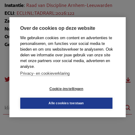
Instantie
:
Raad van Discipline Arnhem-Leeuwarden
ECLI
:
ECLI:NL:TADRARL:2026:122
Zaaknummer
: 26-183/AL/NN
Over de cookies op deze website
Nummer
: TR-2026-0540
Onderwerpen
:
10.7. Al dan niet vervallen klachtrecht
We gebruiken cookies om content en advertenties te
personaliseren, om functies voor social media te
Gedragsregels
: art. 46g lid 1
bieden en om ons websiteverkeer te analyseren. Ook
delen we informatie over jouw gebruik van onze site
met onze partners voor social media, adverteren en
analyse.
Privacy- en cookieverklaring
doorsturen
download.pdf
Cookie-instellingen
Alle cookies toestaan