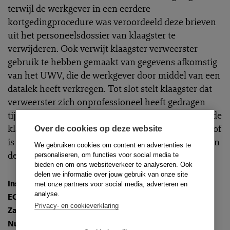
terwijl de werkgever in een eerdere
kortgedingprocedure was veroordeeld deze brieven
uit het personeelsdossier van klaagster te
verwijderen. Ook verwijt klaagster verweerster
gebruik te hebben gemaakt van gegevens afkomstig
van het UWV, die de werkgever door middel van een
datalek heeft verkregen. Tot slot stelt klaagster dat
verweerster zich onprofessioneel heeft gedragen
tijdens een schorsing van de zitting. De raad heeft de
klachten van klaagster ongegrond verklaard. Het hof
Over de cookies op deze website
is het daarmee eens en bekrachtigt de beslissing van
We gebruiken cookies om content en advertenties te
de raad.
personaliseren, om functies voor social media te
bieden en om ons websiteverkeer te analyseren. Ook
delen we informatie over jouw gebruik van onze site
Instantie
:
Hof van Discipline
met onze partners voor social media, adverteren en
analyse.
ECLI
:
ECLI:NL:TAHVD:2026:153
Privacy- en cookieverklaring
Zaaknummer
: 250459
Nummer
: TR-2026-0530