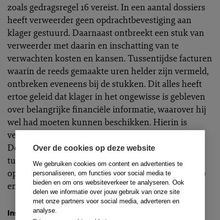
zoals gedragsregel 16 vereist. In een aantal dossiers
heeft verweerder geen opdrachtbevestiging aan
klager gestuurd. Daarnaast ontbreekt een stuk van
verweerder met daarin en inschatting van te
verwachten kosten en kansen. Tussentijdse facturen
waarin de reeds gemaakte uren helder zijn vermeld,
ontbreken eveneens bij de stukken. Dit alles heeft
ertoe geleid dat klager in het ongewisse is gebleven
over belangrijke financiële informatie, waarover hij
wel had moeten kunnen beschikken. Hierin is
verweerder ook tekortgeschoten in zijn zorgplicht.
Deze omstandigheden in combinatie met het
Over de cookies op deze website
tuchtrechtelijk verleden van verweerder leiden tot
We gebruiken cookies om content en advertenties te
oplegging van een deels voorwaardelijke (4 weken)
personaliseren, om functies voor social media te
bieden en om ons websiteverkeer te analyseren. Ook
en deels onvoorwaardelijke schorsing (2 weken).
delen we informatie over jouw gebruik van onze site
met onze partners voor social media, adverteren en
analyse.
Instantie
:
Raad van Discipline Arnhem-Leeuwarden