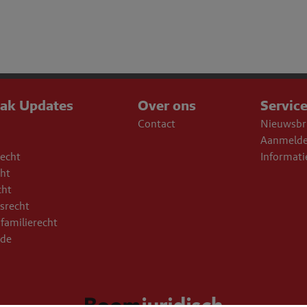
aak Updates
Over ons
Servic
Contact
Nieuwsbr
Aanmelde
echt
Informati
cht
cht
srecht
familierecht
ade