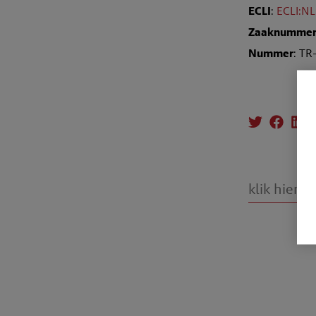
ECLI
:
ECLI:NL
Zaaknumme
Nummer
: T