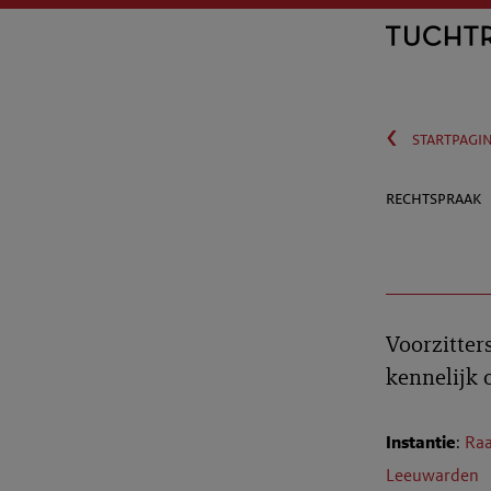
‹
startpagi
rechtspraak
Voorzitter
kennelijk 
Instantie
:
Raa
Leeuwarden