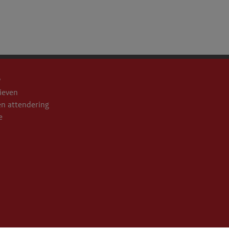
e
ieven
n attendering
e