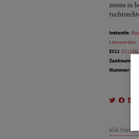
zoons in he
tuchtrecht
Instantie
:
Raa
Leeuwarden
ECLI
:
ECLI:N
Zaaknumme
Nummer
: T