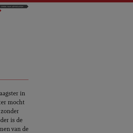
aagster in
tter mocht
e zonder
der is de
amen van de