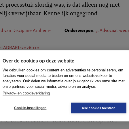
t processtuk slordig was, is dat alleen nog niet
elijk verwijtbaar. Kennelijk ongegrond.
d van Discipline Arnhem-
Onderwerpen
:
3. Advocaat wede
L:TADRARL:2026:110
r
: 26-193/AL/OV
Over de cookies op deze website
R-2026-0496
We gebruiken cookies om content en advertenties te personaliseren, om
functies voor social media te bieden en om ons websiteverkeer te
analyseren. Ook delen we informatie over jouw gebruik van onze site met
onze partners voor social media, adverteren en analyse.
Privacy- en cookieverklaring
doorsturen
dow
Cookie-instellingen
Alle cookies toestaan