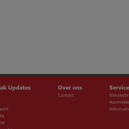
aak Updates
Over ons
Servic
Contact
Nieuwsbr
Aanmelde
echt
Informati
cht
cht