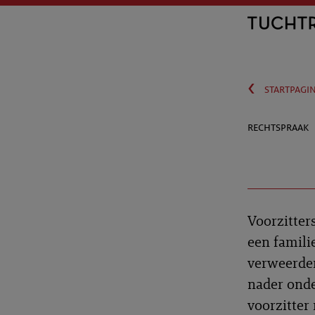
‹
startpagi
rechtspraak
Voorzitter
een famili
verweerder
nader onde
voorzitter