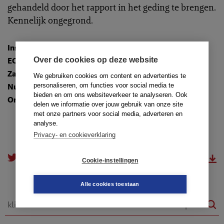
gehandeld door het rapport in het geding te brengen.
Kennelijk ongegrond.
Instantie
:
Raad van Discipline 's-Hertogenbosch
Over de cookies op deze website
ECLI
:
ECLI:NL:TADRSHE:2025:174
Zaaknummer
: 25-811/DB/LI
We gebruiken cookies om content en advertenties te
personaliseren, om functies voor social media te
Nummer
: TR-2025-1201
bieden en om ons websiteverkeer te analyseren. Ook
Onderwerpen
:
1.1. Algemene onderwerpen
delen we informatie over jouw gebruik van onze site
met onze partners voor social media, adverteren en
analyse.
Privacy- en cookieverklaring
doorsturen
download.pdf
Cookie-instellingen
Alle cookies toestaan