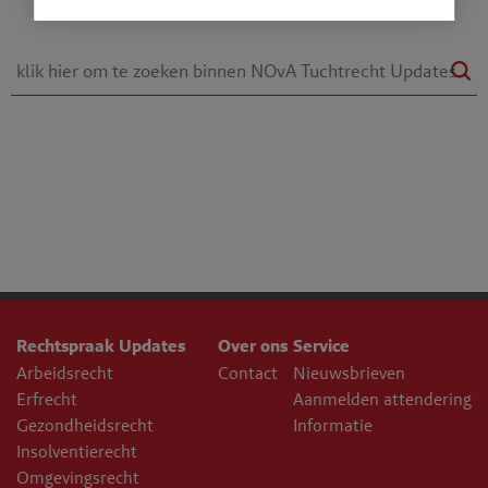
Rechtspraak Updates
Over ons
Service
Arbeidsrecht
Contact
Nieuwsbrieven
Erfrecht
Aanmelden attendering
Gezondheidsrecht
Informatie
Insolventierecht
Omgevingsrecht