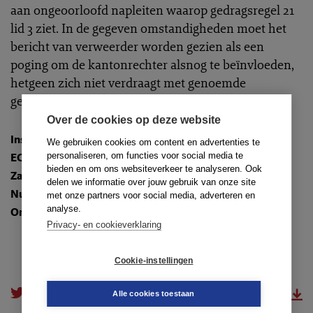
aan ongeoorloofd napleiten waarop gedragsregel 21
lid 3 ziet. In de gegeven omstandigheden moet het
bericht van verweerder worden gezien als een
poging om de kantonrechter alsnog te beïnvloeden,
hetgeen zich niet verdraagt met genoemde
gedragsregel 21 lid 3. Waarschuwing.
Over de cookies op deze website
Instantie
:
Raad van Discipline Amsterdam
We gebruiken cookies om content en advertenties te
personaliseren, om functies voor social media te
ECLI
:
ECLI:NL:TADRAMS:2025:178
bieden en om ons websiteverkeer te analyseren. Ook
Zaaknummer
: 25-104/A/A
delen we informatie over jouw gebruik van onze site
Nummer
: TR-2025-0899
met onze partners voor social media, adverteren en
analyse.
Onderwerpen
:
3.1. Maatstaf
Privacy- en cookieverklaring
Cookie-instellingen
doorsturen
download.pdf
Alle cookies toestaan