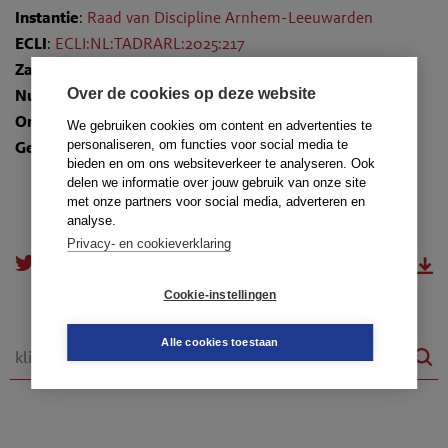
Instantie
:
Raad van Discipline Arnhem-Leeuwarden
ECLI
:
ECLI:NL:TADRARL:2025:217
Zaaknummer
: 25-553/AL/GLD
Over de cookies op deze website
Nummer
: TR-2025-0892
Onderwerpen
:
2.1. Zorg voor de cliënt
We gebruiken cookies om content en advertenties te
personaliseren, om functies voor social media te
Gedragsregels
: art. 10a lid 1, kernwaarden
bieden en om ons websiteverkeer te analyseren. Ook
delen we informatie over jouw gebruik van onze site
met onze partners voor social media, adverteren en
analyse.
Privacy- en cookieverklaring
doorsturen
download.pdf
Cookie-instellingen
Alle cookies toestaan