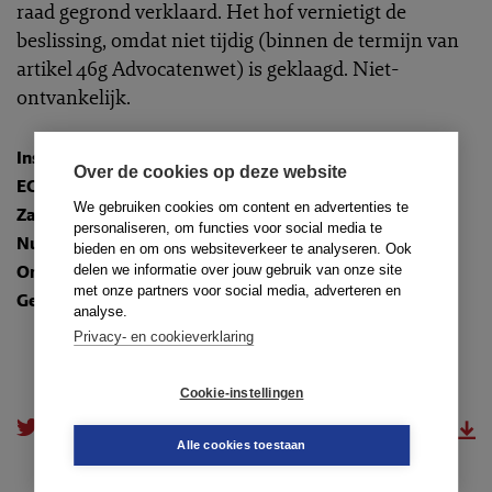
raad gegrond verklaard. Het hof vernietigt de
beslissing, omdat niet tijdig (binnen de termijn van
artikel 46g Advocatenwet) is geklaagd. Niet-
ontvankelijk.
Instantie
:
Hof van Discipline
Over de cookies op deze website
ECLI
:
ECLI:NL:TAHVD:2024:255
We gebruiken cookies om content en advertenties te
Zaaknummer
: 240083
personaliseren, om functies voor social media te
Nummer
: TR-2024-0983
bieden en om ons websiteverkeer te analyseren. Ook
Onderwerpen
:
2.1. Zorg voor de cliënt
delen we informatie over jouw gebruik van onze site
met onze partners voor social media, adverteren en
Gedragsregels
: art. 10a lid 1, kernwaarden
analyse.
Privacy- en cookieverklaring
Cookie-instellingen
doorsturen
download.pdf
Alle cookies toestaan