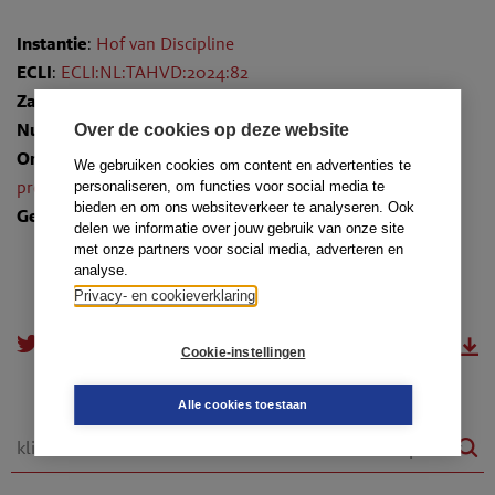
Instantie
:
Hof van Discipline
ECLI
:
ECLI:NL:TAHVD:2024:82
Zaaknummer
: 240080
Nummer
: TR-2024-0275
Over de cookies op deze website
Onderwerpen
:
10.2.10. Verwijzing naar raad of deken;
We gebruiken cookies om content en advertenties te
prejudiciële vragen
personaliseren, om functies voor social media te
bieden en om ons websiteverkeer te analyseren. Ook
Gedragsregels
: art. 57 lid 3
delen we informatie over jouw gebruik van onze site
met onze partners voor social media, adverteren en
analyse.
Privacy- en cookieverklaring
doorsturen
download.pdf
Cookie-instellingen
Alle cookies toestaan