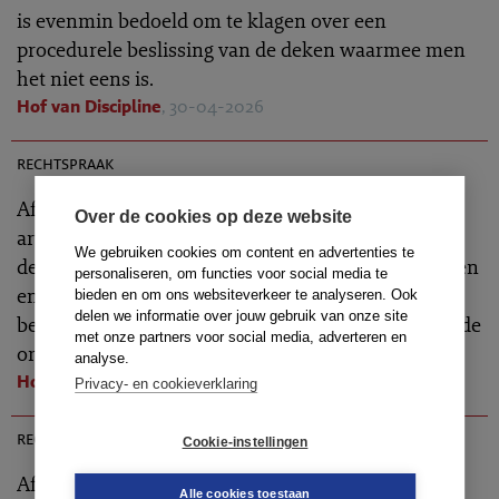
is evenmin bedoeld om te klagen over een
procedurele beslissing van de deken waarmee men
het niet eens is.
Hof van Discipline
, 30-04-2026
TR 2026-0454
rechtspraak
Afwijzing verzoek tot verwijzing op grond van
Over de cookies op deze website
artikel 46c lid 5 Advocatenwet. Verkort
We gebruiken cookies om content en advertenties te
dekenonderzoek in verband met herhaalde klachten
personaliseren, om functies voor social media te
en niet betalen griffierecht is een procedurele
bieden en om ons websiteverkeer te analyseren. Ook
delen we informatie over jouw gebruik van onze site
beslissing die in de (verdere) klachtprocedure aan de
met onze partners voor social media, adverteren en
orde kan worden gesteld.
analyse.
Hof van Discipline
, 30-04-2026
Privacy- en cookieverklaring
TR 2026-0389
rechtspraak
Cookie-instellingen
Afwijzing verzoek tot verwijzing op grond van
Alle cookies toestaan