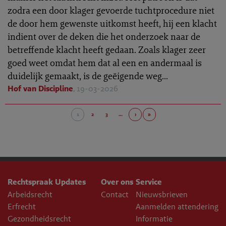
zodra een door klager gevoerde tuchtprocedure niet
de door hem gewenste uitkomst heeft, hij een klacht
indient over de deken die het onderzoek naar de
betreffende klacht heeft gedaan. Zoals klager zeer
goed weet omdat hem dat al een en andermaal is
duidelijk gemaakt, is de geëigende weg...
Hof van Discipline
, 19-03-2026
1
2
3
…
›
»
Rechtspraak Updates
Over ons
Service
Arbeidsrecht
Contact
Nieuwsbrieven
Erfrecht
Aanmelden attendering
Gezondheidsrecht
Informatie