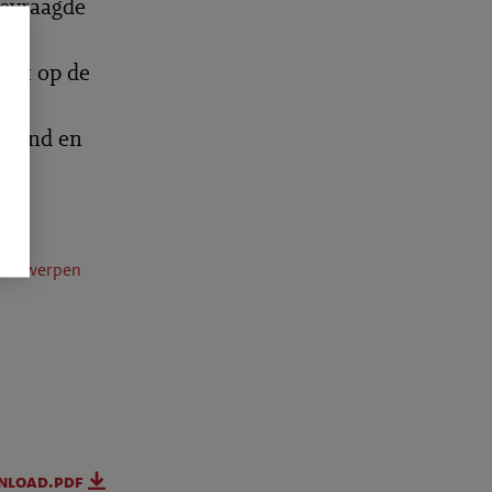
gevraagde
let op de
assend en
nderwerpen
nload.pdf