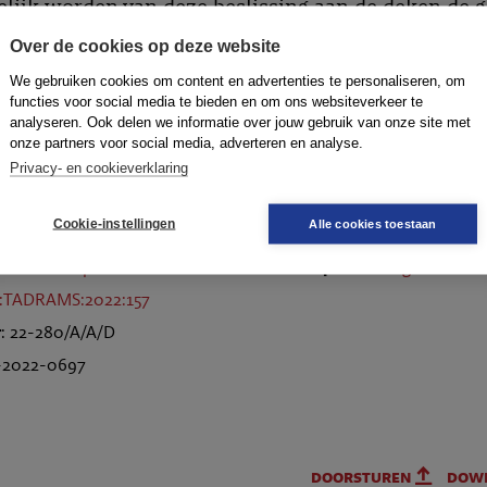
lijk worden van deze beslissing aan de deken de 
 heeft verstrekt. Daarnaast ziet de raad aanleiding
Over de cookies op deze website
 een onvoorwaardelijke maatregel op te leggen. Ge
We gebruiken cookies om content en advertenties te personaliseren, om
de aan verweerder gemaakte verwijten en zijn
functies voor social media te bieden en om ons websiteverkeer te
analyseren. Ook delen we informatie over jouw gebruik van onze site met
enlijst, acht de raad de maatregel van berisping p
onze partners voor social media, adverteren en analyse.
Privacy- en cookieverklaring
Cookie-instellingen
Alle cookies toestaan
d van Discipline Amsterdam
Onderwerpen
:
1.1. Algemene o
L:TADRAMS:2022:157
r
: 22-280/A/A/D
-2022-0697
doorsturen
dow