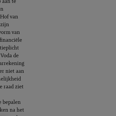
) aan te
en
 Hof van
 zijn
 vorm van
financiële
tieplicht
e Voda de
aarrekening
er niet aan
elijkheid
e raad ziet
e bepalen
eken na het