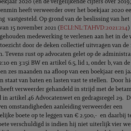
oekjaar 2020 (en de vergelijkende cijfers over 2019
venmin heeft verweerder over het boekjaar 2020 e
ng vastgesteld. Op grond van de beslissing van het
 van 15 november 2021 (
ECLI:NL:TAHVD:2021:214
)
gehouden medewerking te verlenen aan het in de
 toezicht door de deken collectief uitvragen van de 
n. Tevens rust op advocaten gelet op de administra
 2:10 en 3:15i BW en artikel 6.5, lid 1, onder b, van d
nen zes maanden na afloop van een boekjaar een j
n staat van baten en lasten vast te stellen. Door hi
 heeft verweerder gehandeld in strijd met de betam
d in artikel 46 Advocatenwet en gedragsregel 29. D
ven omstandigheden aanleiding verweerder een
lijke boete op te leggen van € 2.500,- en daarbij t
ete verschuldigd is indien hij niet uiterlijk vier w