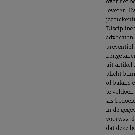
over het b
leveren. E
jaarrekeni
Discipline
advocaten 
preventief
kengetalle
uit artikel
plicht bin
of balans e
te voldoen
als bedoel
in de gege
voorwaarde
dat deze bo