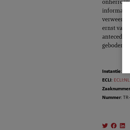
onherroepe
informatie
verweerder
ernst van 
antecedent
geboden.
Instantie
:
Raa
ECLI
:
ECLI:N
Zaaknumme
Nummer
: TR