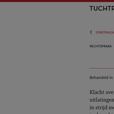
‹
startpagi
rechtspraak
Behandeld in
Klacht ove
uitlatinge
in strijd 