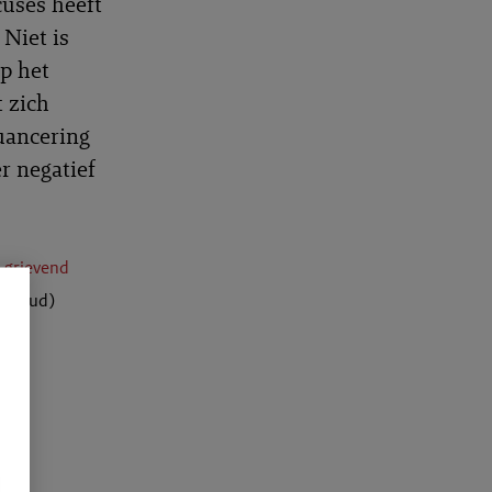
cuses heeft
 Niet is
p het
 zich
uancering
r negatief
g grievend
(31 oud)