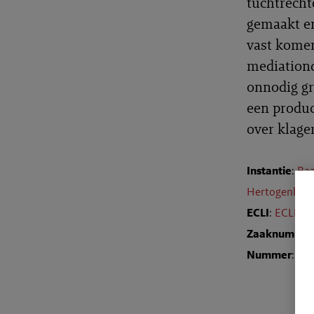
tuchtrecht
gemaakt en
vast komen
mediationd
onnodig gr
een produc
over klage
Instantie
:
Raa
Hertogenbos
ECLI
:
ECLI:N
Zaaknumme
Nummer
: TR