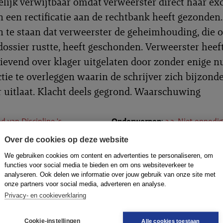
elijk verwijtbaar omdat verweerster direct haar ex
 een rectificatie aan de rechtbank heeft gezonden.
 te staan dat verweerster de geheimhouding, die o
ossier rustte, heeft geschonden. Verweerster heeft
ievend over klager uitgelaten door zonder enige n
tie te overleggen waarin de schrijver zich bijzonde
r uitlaat. Klacht deels gegrond. Waarschuwing
d van Discipline 's-
Onderwerpen
:
3.2. Niet onnodi
ch
Gedragsregels
: gedragsregel 7 
Over de cookies op deze website
L:TADRSHE:2022:10
We gebruiken cookies om content en advertenties te personaliseren, om
r
: 21-589/DB/ZWB
functies voor social media te bieden en om ons websiteverkeer te
analyseren. Ook delen we informatie over jouw gebruik van onze site met
-2022-0028
onze partners voor social media, adverteren en analyse.
Privacy- en cookieverklaring
Cookie-instellingen
Alle cookies toestaan