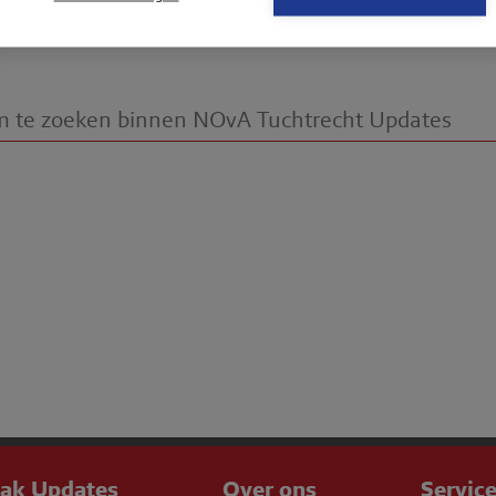
doorsturen
dow
aak Updates
Over ons
Servic