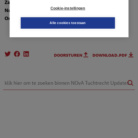
Zaaknummer
: 190229
Cookie-instellingen
Nummer
: TR-2020-14239
Onderwerpen
:
7. Financiële aangelegenheden
Alle cookies toestaan
doorsturen
download.pdf