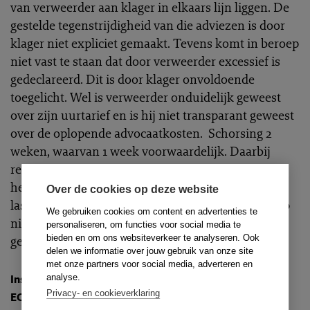
van verweerder aan klager in elkaars lijn liggen. De
gestelde tegenstrijdigheid van die adviezen is door
klager niet expliciet gemaakt. Tevens komt in beroep
niet vast te staan dat door verweerder excessief is
gedeclareerd. Dit is door klager onvoldoende
toegelicht. Wel is verweerder onduidelijk geweest
over zijn uurtarief en is hij niet transparant geweest
over de oplopende advocaatkosten. Schorsing 2
weken, waarvan 1 week voorwaardelijk. Daarbij
rekent het hof verweerder zwaar aan dat hij beslag
heeft gelegd onder de wederpartij van klager ten
Over de cookies op deze website
laste van klager (een klachtonderdeel dat in beroep
We gebruiken cookies om content en advertenties te
niet is voorgelegd aan het hof). Klacht gedeeltelijk
personaliseren, om functies voor social media te
bieden en om ons websiteverkeer te analyseren. Ook
gegrond.
delen we informatie over jouw gebruik van onze site
met onze partners voor social media, adverteren en
analyse.
Instantie
:
Hof van Discipline
Privacy- en cookieverklaring
ECLI
:
ECLI:NL:TAHVD:2020:75