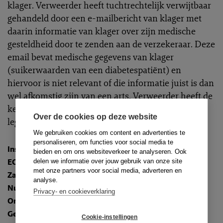
klager. Verweerder heeft tuchtrechtelijk verwijtbaar
gehandeld door een e-mailbericht van klager met
daarin informatie van klager over zijn medische
gesteldheid door te zenden aan de verzekeraar. Deze
email bevat medische gegevens van klager
(suikerwaarden van een diabetespatiënt) en
hiervoor is niet relevant of die informatie juist is dan
wel afkomstig zijn van een arts. Verweerder heeft de
kernwaarde geheimhouding geschonden. Het hof
Over de cookies op deze website
legt aan verweerder de maatregel van berisping op.
We gebruiken cookies om content en advertenties te
personaliseren, om functies voor social media te
Instantie
:
Hof van Discipline
bieden en om ons websiteverkeer te analyseren. Ook
ECLI
:
ECLI:NL:TAHVD:2020:166
delen we informatie over jouw gebruik van onze site
met onze partners voor social media, adverteren en
Zaaknummer
: 200037
analyse.
Nummer
: TR-2020-0273
Privacy- en cookieverklaring
Onderwerpen
:
1.2. Geheimhouding
Gedragsregels
: art. 11a en gedragsregel 3 (6 oud)
Cookie-instellingen