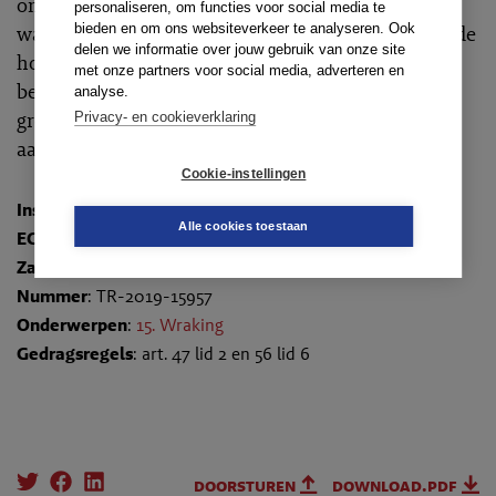
omstandigheden waarop de wraking is gebaseerd
personaliseren, om functies voor social media te
bieden en om ons websiteverkeer te analyseren. Ook
waren al bekend ten tijde van de behandeling van de
delen we informatie over jouw gebruik van onze site
hoofdzaak en zijn daar ook besproken. Het hof
met onze partners voor social media, adverteren en
bepaalt dat volgende wrakingsverzoeken met deze
analyse.
grond niet in behandeling worden genomen. Geen
Privacy- en cookieverklaring
aanleiding prejudiciële vragen te stellen.
Cookie-instellingen
Instantie
:
Hof van Discipline
Alle cookies toestaan
ECLI
:
ECLI:NL:TAHVD:2019:17
Zaaknummer
: 180124-W2
Nummer
: TR-2019-15957
Onderwerpen
:
15. Wraking
Gedragsregels
: art. 47 lid 2 en 56 lid 6
doorsturen
download.pdf