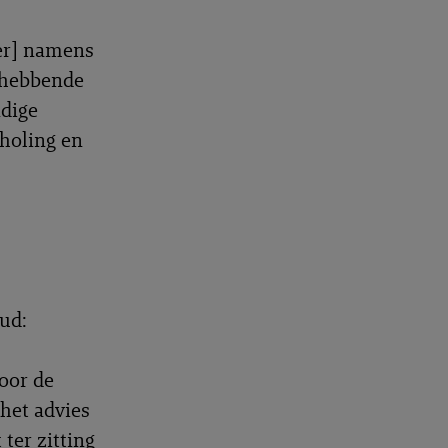
ter] namens
nghebbende
ndige
holing en
oud:
oor de
het advies
ter zitting