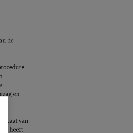
van de
 procedure
n
e
gezag en
dvocaat van
ger heeft