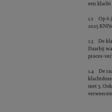
een klacht
1.2 Op 6 j
2025 KNN0
1.3 De kla
Daarbij wa
proces-ver
1.4 De raa
klachtdoss
met 5. Ook
verweerste