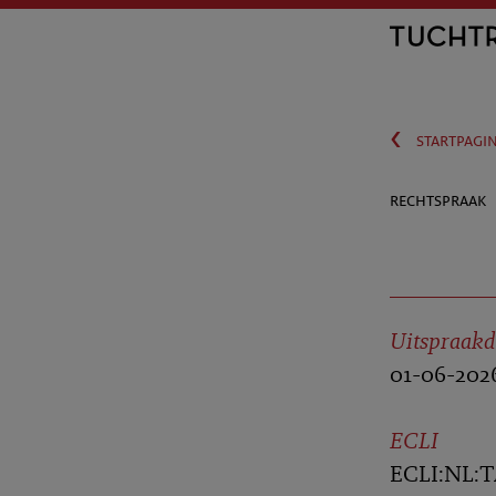
‹
startpagi
rechtspraak
Uitspraak
01-06-202
ECLI
ECLI:NL:T