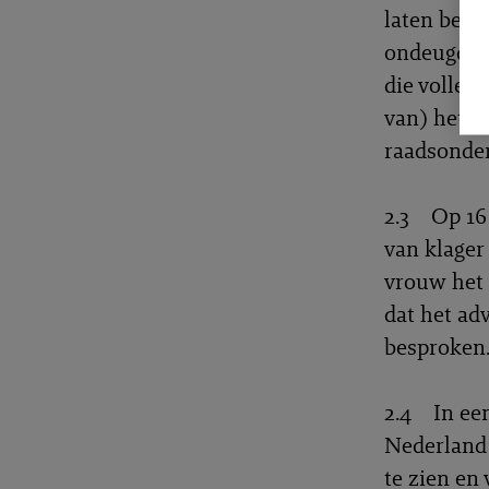
laten beoor
ondeugdeli
die volledi
van) het W
raadsonde
2.3 Op 16 
van klager
vrouw het 
dat het ad
besproken
2.4 In een
Nederland 
te zien en