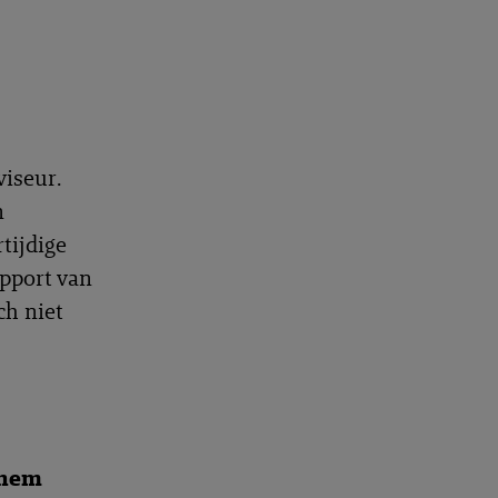
viseur.
n
tijdige
apport van
ch niet
nhem