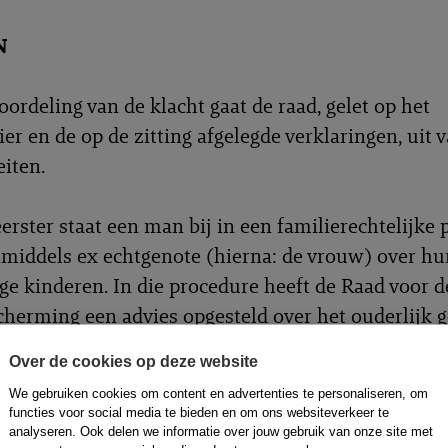
N
oordeling van de klacht gaat de raad, gelet op het
er en de op de zitting afgelegde verklaringen, uit 
eiten.
rster staat een man bij in een familierechtelijke
nmiddels ex echtgenote (hierna: de vrouw) over hu
ge kinderen. In die procedure heeft de Raad voor d
herming een advies opgesteld over het ouderlijk 
gsregeling.
Over de cookies op deze website
We gebruiken cookies om content en advertenties te personaliseren, om
 brief van 12 december 2024 heeft klager aan de a
functies voor social media te bieden en om ons websiteverkeer te
aten weten dat de vrouw het raadsrapport door kla
analyseren. Ook delen we informatie over jouw gebruik van onze site met