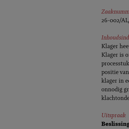
Zaaknumm
26-002/A
Inhoudsind
Klager hee
Klager is 
processtuk
positie va
klager in e
onnodig gr
klachtond
Uitspraak
Beslissin