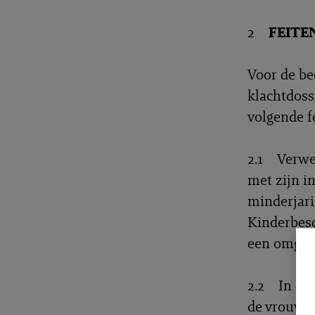
2
FEITE
Voor de be
klachtdossi
volgende f
2.1 Verwee
met zijn i
minderjari
Kinderbesc
een omgan
2.2 In een
de vrouw l