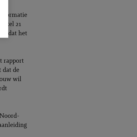
informatie
rtikel 21
dt dat het
t rapport
t dat de
rouw wil
rdt
 Noord-
aanleiding