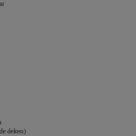
ar
n
 de deken)