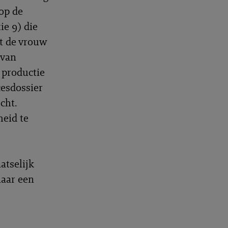
 op de
ie 9) die
at de vrouw
 van
s productie
cesdossier
cht.
heid te
atselijk
naar een