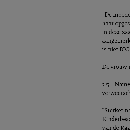
”De moeder
haar opges
in deze za
aangemerkt
is niet BIG
De vrouw i
2.5 Namen
verweersch
“Sterker n
Kinderbesc
van de Raa