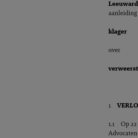
Leeuwarde
aanleiding
klager
over
verweers
1
VERLO
1.1 Op 22 
Advocaten 