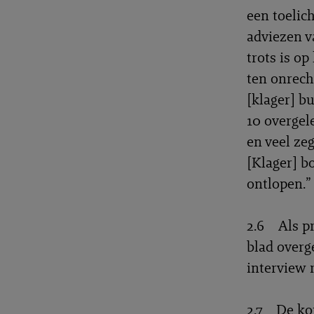
een toelich
adviezen v
trots is op
ten onrech
[klager] bu
10 overgel
en veel ze
[Klager] b
ontlopen.”
2.6 Als pr
blad overg
interview 
2.7 De kop