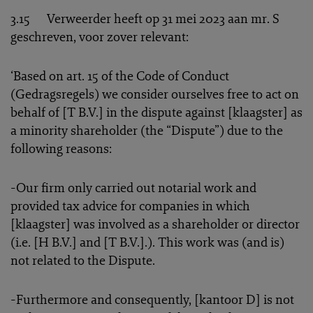
3.15 Verweerder heeft op 31 mei 2023 aan mr. S
geschreven, voor zover relevant:
‘Based on art. 15 of the Code of Conduct
(Gedragsregels) we consider ourselves free to act on
behalf of [T B.V.] in the dispute against [klaagster] as
a minority shareholder (the “Dispute”) due to the
following reasons:
-Our firm only carried out notarial work and
provided tax advice for companies in which
[klaagster] was involved as a shareholder or director
(i.e. [H B.V.] and [T B.V.].). This work was (and is)
not related to the Dispute.
-Furthermore and consequently, [kantoor D] is not