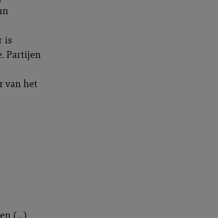
un
 is
. Partijen
r van het
een (…)