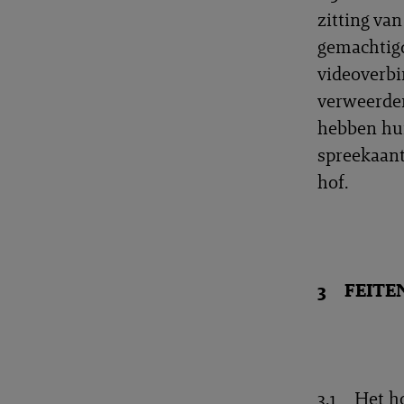
zitting van
gemachtigd
videoverbi
verweerder
hebben hun
spreekaant
hof.
3 FEITE
3.1 Het hof