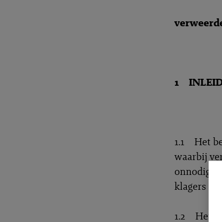
verweerde
1 INLEI
1.1 Het be
waarbij ve
onnodig gr
klagers zij
1.2 Het ho