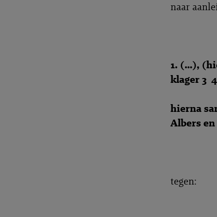
naar aanle
1. (…), (h
klager 3 
hierna s
Albers en
tegen: