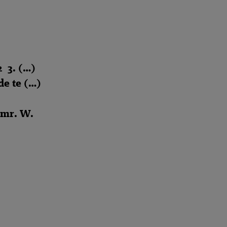
2 3. (…)
de te (…)
 mr. W.