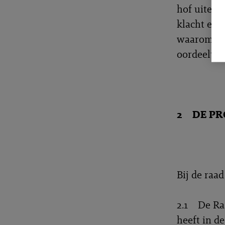
hof uiteen.
klacht en 
waarom kla
oordeelt.
2 DE P
Bij de raad
2.1 De Raa
heeft in d