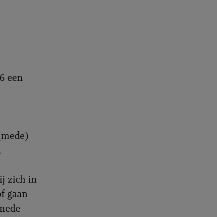
16 een
 (mede)
.
j zich in
of gaan
 mede