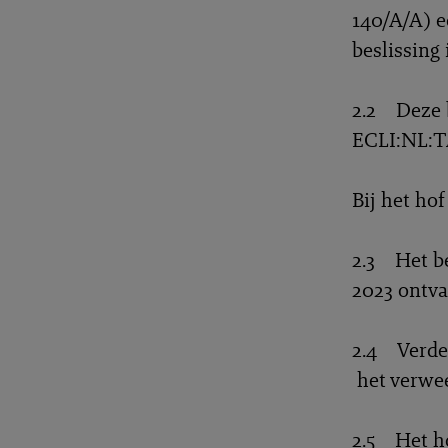
140/A/A) e
beslissing
2.2 Deze b
ECLI:NL:T
Bij het hof
2.3 Het be
2023 ontva
2.4 Verder
het verwee
2.5 Het ho