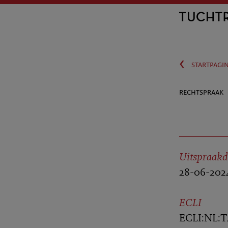
‹
startpagi
rechtspraak
Uitspraak
28-06-202
ECLI
ECLI:NL:T