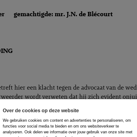
r gemachtigde: mr. J.N. de Blécourt
DING
treft hier een klacht tegen de advocaat van de wede
rweerder wordt verweten dat hij zich evident onjui
ievend heeft uitgelaten over de organisatie. De ove
Over de cookies op deze website
n betrokken bij de organisatie.
We gebruiken cookies om content en advertenties te personaliseren, om
functies voor social media te bieden en om ons websiteverkeer te
f zet eerst het verloop van de procedure bij de raa
analyseren. Ook delen we informatie over jouw gebruik van onze site met