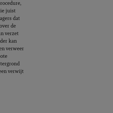
procedure,
ie juist
lagers dat
over de
n verzet
der kan
den verweer
rote
htergrond
een verwijt