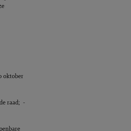
ze
0 oktober
 de raad; -
openbare