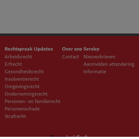
Rechtspraak Updates
Over ons
Service
Arbeidsrecht
Contact
Nieuwsbrieven
Erfrecht
Aanmelden attendering
Gezondheidsrecht
Informatie
Insolventierecht
Omgevingsrecht
Ondernemingsrecht
Personen- en familierecht
Personenschade
Strafrecht