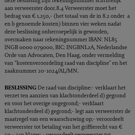
deze beslissing zijn rekeningnummer schriftelijk
aan verweerster door.8.4 Verweerster moet het
bedrag van € 1.250,- (het totaal van de in 8.2 onder a
en b genoemde kosten) binnen vier weken nadat
deze beslissing onherroepelijk is geworden,
overmaken naar rekeningnummer lBAN: NL85
lNGB 0000 079000, BIC: INGBNL2A, Nederlandse
Orde van Advocaten, Den Haag, onder vermelding
van “kostenveroordeling raad van discipline" en het
zaaknummer 20-1024/AL/MN.
BESLISSING
De raad van discipline:- verklaart het
verzet ten aanzien van klachtonderdeel d) gegrond
en voor het overige ongegrond;- verklaart
klachtonderdeel d) gegrond;- legt aan verweerster de
maatregel van een waarschuwing op;- veroordeelt
verweerster tot betaling van het griffierecht van €
50,- aan klager; - veroordeelt verweerster tot