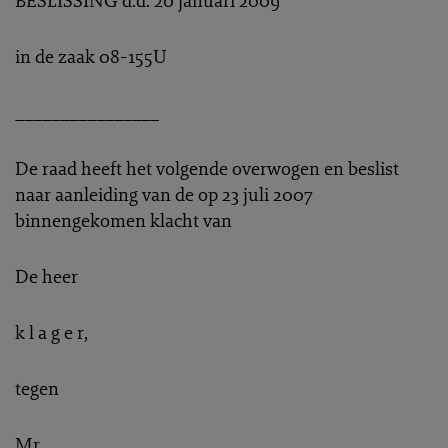
BESLISSING d.d. 20 januari 2009
in de zaak 08-155U
________________
De raad heeft het volgende overwogen en beslist
naar aanleiding van de op 23 juli 2007
binnengekomen klacht van
De heer
k l a g e r,
tegen
Mr.