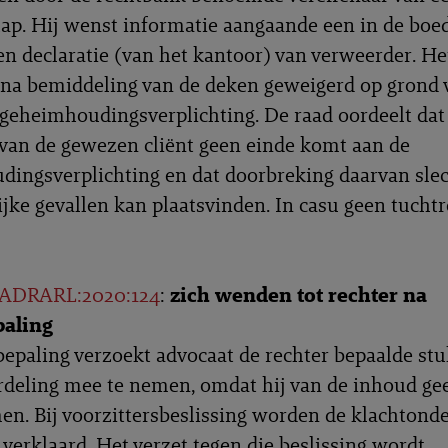
ap. Hij wenst informatie aangaande een in de boe
en declaratie (van het kantoor) van verweerder. He
na bemiddeling van de deken geweigerd op grond 
geheimhoudingsverplichting. De raad oordeelt dat
 van de gewezen cliënt geen einde komt aan de
ingsverplichting en dat doorbreking daarvan slec
ijke gevallen kan plaatsvinden. In casu geen tuchtr
ADRARL:2020:124
:
zich wenden tot rechter na
aling
epaling verzoekt advocaat de rechter bepaalde stu
rdeling mee te nemen, omdat hij van de inhoud ge
n. Bij voorzittersbeslissing worden de klachtond
verklaard. Het verzet tegen die beslissing wordt