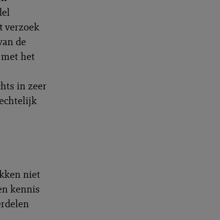
del
t verzoek
van de
 met het
hts in zeer
echtelijk
kken niet
en kennis
erdelen