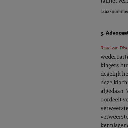
failliet ver
(Zaaknummer:
3. Advocaa
Raad van Dis
wederpartij
klagers hu
degelijk h
deze klach
afgedaan. 
oordeelt v
verweerste
verweerster
kennisgeno