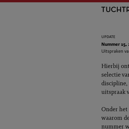
update
Nummer 15, 
Uitspraken v
Hierbij on
selectie v
discipline
uitspraak 
Onder het 
waarom de 
nummer wo