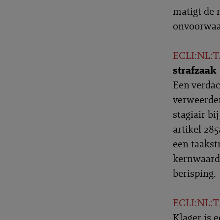
matigt de 
onvoorwaar
ECLI:NL:T
strafzaak
Een verdac
verweerder
stagiair b
artikel 28
een taakst
kernwaarde
berisping.
ECLI:NL:T
Klager is 