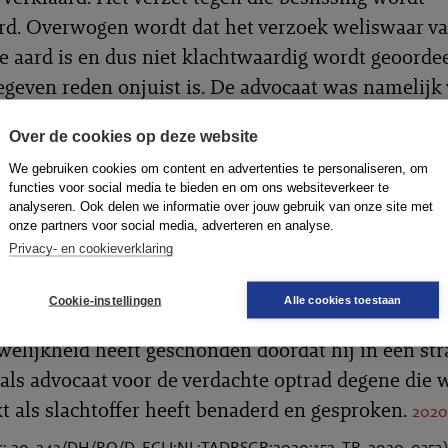
d. Overwogen wordt dat het verzoek weliswaar v
e aard is en dus niet klachtwaardig wordt geoorde
egeven reden onjuist is. De advocaat was namelijk 
op de hoogte gekomen en had wel degelijk kunnen
Over de cookies op deze website
een waarschuwing.
We gebruiken cookies om content en advertenties te personaliseren, om
functies voor social media te bieden en om ons websiteverkeer te
ingen
(bron: tuchtcolleges)
analyseren. Ook delen we informatie over jouw gebruik van onze site met
onze partners voor social media, adverteren en analyse.
Privacy- en cookieverklaring
 behoorlijk advocaat betaamt
Cookie-instellingen
Alle cookies toestaan
Verweerder heeft de kernwaarden 
ipline 's-Gravenhage
welijkheid heeft geschonden doordat hij in een str
 als advocaat voor de verdachte optrad degene die 
 als slachtoffer heeft benaderd en gesproken.
2020
 20-242/DH/RO/D, ECLI:NL:TADRSGR:2020:152, TR-2020-0353)