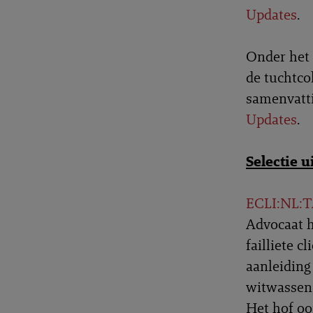
Updates
.
Onder het 
de tuchtco
samenvatti
Updates
.
Selectie 
ECLI:NL:T
Advocaat h
failliete c
aanleiding
witwassen,
Het hof oo