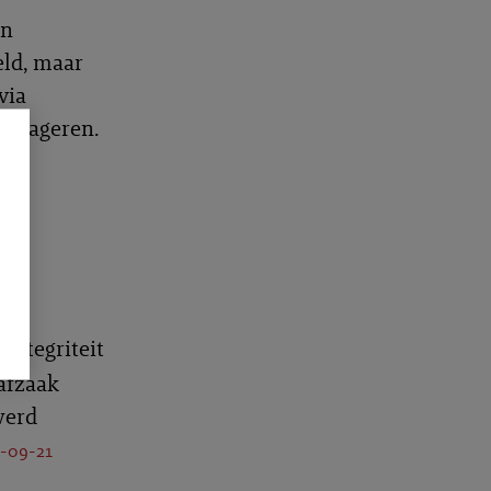
an
eld, maar
via
 reageren.
integriteit
afzaak
werd
-09-21