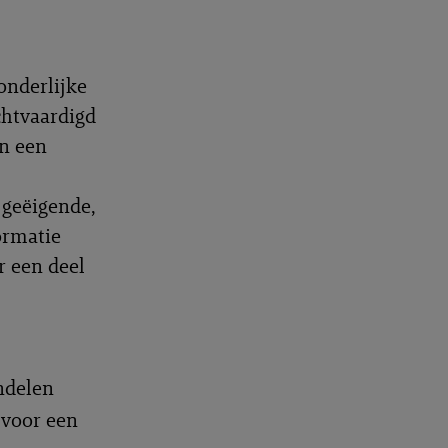
onderlijke
chtvaardigd
an een
 geëigende,
ormatie
r een deel
ndelen
 voor een