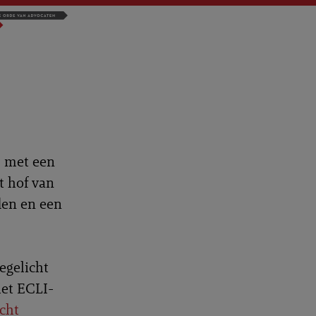
s met een
t hof van
den en een
egelicht
het ECLI-
cht