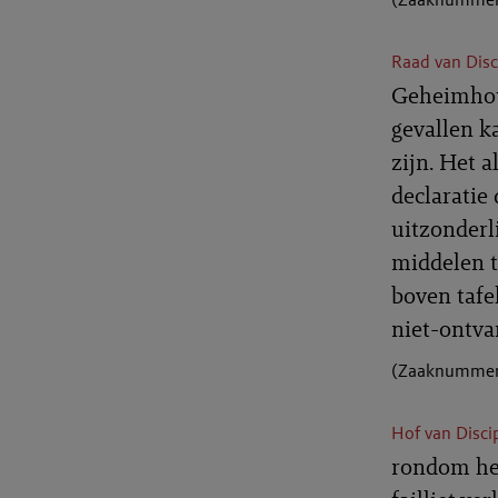
Raad van Dis
Geheimhoud
gevallen k
zijn. Het 
declaratie 
uitzonderl
middelen t
boven tafe
niet-ontva
(Zaaknummer:
Hof van Disci
rondom het