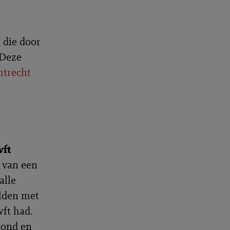
 die door
 Deze
trecht
ft
 van een
alle
elden met
wft had.
rond en