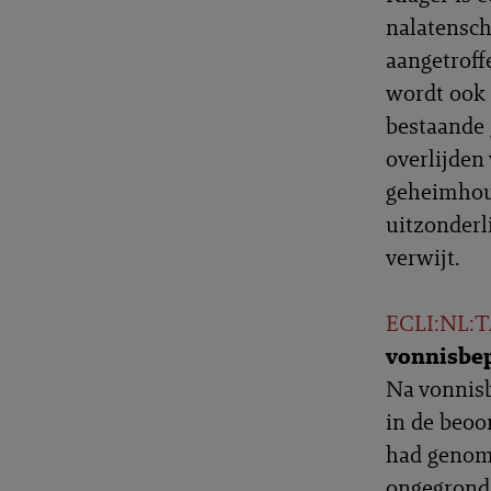
nalatensch
aangetroff
wordt ook 
bestaande 
overlijden
geheimhoud
uitzonderl
verwijt.
ECLI:NL:T
vonnisbep
Na vonnisb
in de beoo
had genome
ongegrond 