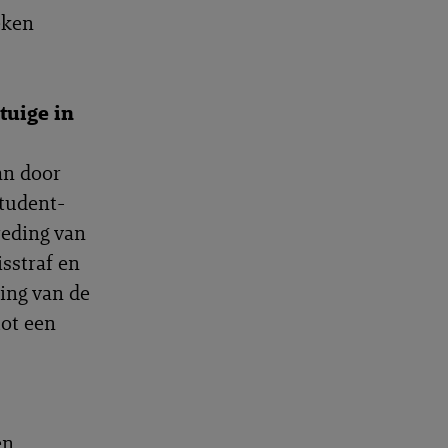
eken
tuige in
an door
student-
reding van
sstraf en
ing van de
tot een
en