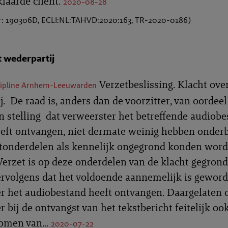
klaarde cliënt.
2020-08-28
 190306D, ECLI:NL:TAHVD:2020:163, TR-2020-0186)
t wederpartij
Verzetbeslissing. Klacht ove
cipline Arnhem-Leeuwarden
. De raad is, anders dan de voorzitter, van oordeel
n stelling dat verweerster het betreffende audiob
eeft ontvangen, niet dermate weinig hebben onde
tonderdelen als kennelijk ongegrond konden wor
Verzet is op deze onderdelen van de klacht gegrond
ervolgens dat het voldoende aannemelijk is geword
r het audiobestand heeft ontvangen. Daargelaten 
 bij de ontvangst van het tekstbericht feitelijk oo
men van...
2020-07-22