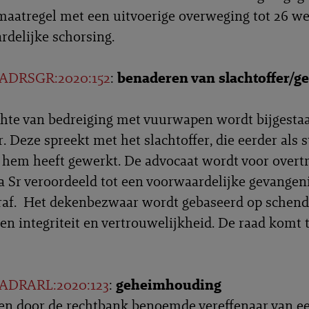
maatregel met een uitvoerige overweging tot 26 w
delijke schorsing.
ADRSGR:2020:152
:
benaderen van slachtoffer/ge
hte van bedreiging met vuurwapen wordt bijgesta
. Deze spreekt met het slachtoffer, die eerder als 
ij hem heeft gewerkt. De advocaat wordt voor overt
5a Sr veroordeeld tot een voorwaardelijke gevangeni
raf. Het dekenbezwaar wordt gebaseerd op schend
n integriteit en vertrouwelijkheid. De raad komt 
ADRARL:2020:123
:
geheimhouding
een door de rechtbank benoemde vereffenaar van e