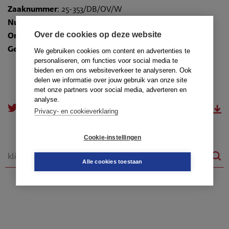
Zaaknummer
: 25-353/DB/OV/W
Nummer
: TR-2025-0557
Over de cookies op deze website
Onderwerpen
:
15. Wraking
Gedragsregels
: art. 47 lid 2 en 56 lid 6
We gebruiken cookies om content en advertenties te
personaliseren, om functies voor social media te
bieden en om ons websiteverkeer te analyseren. Ook
delen we informatie over jouw gebruik van onze site
met onze partners voor social media, adverteren en
analyse.
doorsturen
download.pdf
Privacy- en cookieverklaring
Cookie-instellingen
Alle cookies toestaan