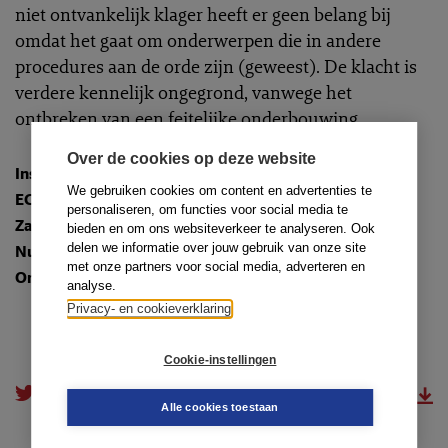
niet ontvankelijk klager heeft er geen belang bij
omdat het gaat om onderwerpen die in andere
procedures aan de orde zijn (geweest). De klacht is
verdere kennelijk ongegrond, vanwege het
ontbreken van een feitelijke onderbouwing.
Over de cookies op deze website
Instantie
:
Raad van Discipline Arnhem-Leeuwarden
We gebruiken cookies om content en advertenties te
ECLI
:
ECLI:NL:TADRARL:2025:128
personaliseren, om functies voor social media te
Zaaknummer
: 25-192/AL/MN
bieden en om ons websiteverkeer te analyseren. Ook
delen we informatie over jouw gebruik van onze site
Nummer
: TR-2025-0430
met onze partners voor social media, adverteren en
Onderwerpen
:
16.1. Als verweerder
analyse.
Privacy- en cookieverklaring
Cookie-instellingen
doorsturen
download.pdf
Alle cookies toestaan