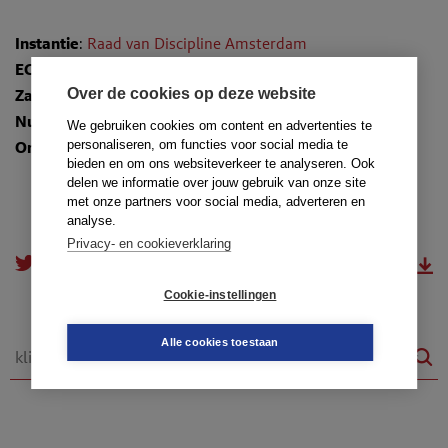
Instantie
:
Raad van Discipline Amsterdam
ECLI
:
ECLI:NL:TADRAMS:2025:81
Over de cookies op deze website
Zaaknummer
: 25-176/A/A
Nummer
: TR-2025-0395
We gebruiken cookies om content en advertenties te
personaliseren, om functies voor social media te
Onderwerpen
:
3.1. Maatstaf
bieden en om ons websiteverkeer te analyseren. Ook
delen we informatie over jouw gebruik van onze site
met onze partners voor social media, adverteren en
analyse.
Privacy- en cookieverklaring
doorsturen
download.pdf
Cookie-instellingen
Alle cookies toestaan