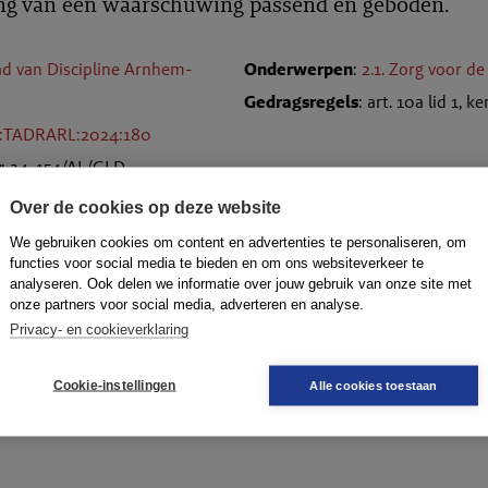
ng van een waarschuwing passend en geboden.
d van Discipline Arnhem-
Onderwerpen
:
2.1. Zorg voor de
Gedragsregels
: art. 10a lid 1, 
L:TADRARL:2024:180
r
: 24-154/AL/GLD
R-2024-0699
Over de cookies op deze website
We gebruiken cookies om content en advertenties te personaliseren, om
functies voor social media te bieden en om ons websiteverkeer te
analyseren. Ook delen we informatie over jouw gebruik van onze site met
onze partners voor social media, adverteren en analyse.
doorsturen
dow
Privacy- en cookieverklaring
Cookie-instellingen
Alle cookies toestaan