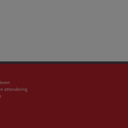
e
ieven
n attendering
e