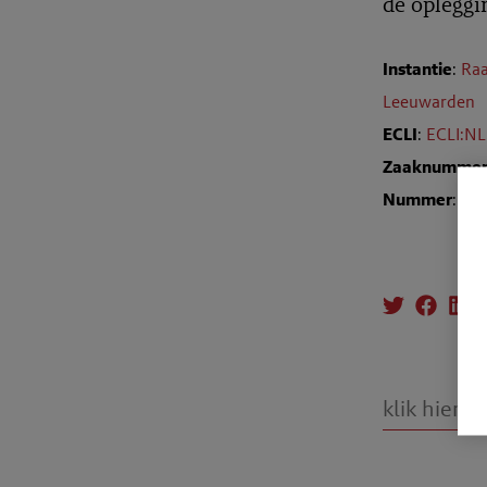
de opleggi
Instantie
:
Raa
Leeuwarden
ECLI
:
ECLI:N
Zaaknumme
Nummer
: T