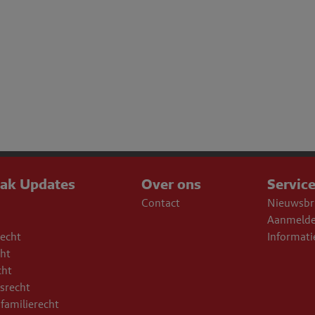
aak Updates
Over ons
Servic
Contact
Nieuwsbr
Aanmelde
echt
Informati
cht
cht
srecht
familierecht