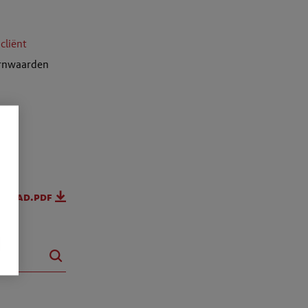
 cliënt
kernwaarden
nload.pdf