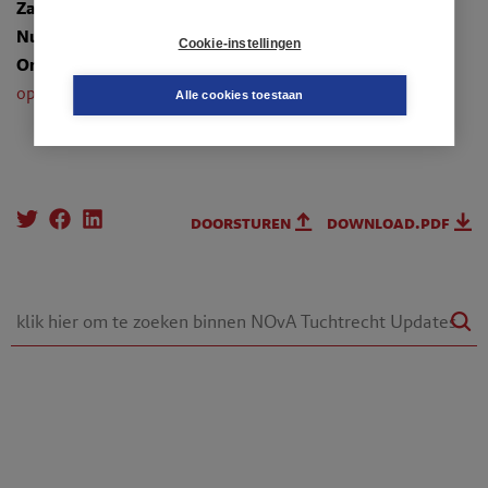
Zaaknummer
: 230278 en 230279
Nummer
: TR-2024-0623
Cookie-instellingen
Onderwerpen
:
2.3.6. Tegenstijdige belangen tussen
opdrachtgevers
Alle cookies toestaan
doorsturen
download.pdf