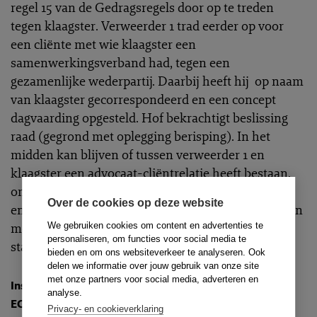
regel 15 van de Gedragsregels door op te treden
tegen klaagster. Verweerder 1 trad eerder op voor
een cliënte met wie klaagster een
samenwerkingsverband had, tegen een
gezamenlijke wederpartij. Daarbij heeft hij op naam
van klaagster gecorrespondeerd en een concept
dagvaarding opgesteld. Hof bekrachtigt beslissing
raad (gegrond met oplegging berisping). In het
midden kan blijven of tussen verweerder 1 en
klaagster een advocaat-cliëntrelatie heeft bestaan,
omdat ook als die relatie niet is ontstaan, de feiten
Over de cookies op deze website
en omstandigheden in een concrete situatie kunnen
meebrengen dat het een advocaat niet (meer) vrij
We gebruiken cookies om content en advertenties te
personaliseren, om functies voor social media te
staat om tegen een bepaalde partij op te treden.
bieden en om ons websiteverkeer te analyseren. Ook
delen we informatie over jouw gebruik van onze site
met onze partners voor social media, adverteren en
Instantie
:
Hof van Discipline
analyse.
ECLI
:
ECLI:NL:TAHVD:2024:153
Privacy- en cookieverklaring