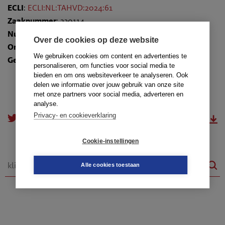
ECLI
:
ECLI:NL:TAHVD:2024:61
Zaaknummer
: 230114
Nummer
: TR-2024-0197
Over de cookies op deze website
Onderwerpen
:
10.4.8. Intrekken klacht, schikking
We gebruiken cookies om content en advertenties te
Gedragsregels
: art. 47a
personaliseren, om functies voor social media te
bieden en om ons websiteverkeer te analyseren. Ook
delen we informatie over jouw gebruik van onze site
met onze partners voor social media, adverteren en
analyse.
Privacy- en cookieverklaring
doorsturen
download.pdf
Cookie-instellingen
Alle cookies toestaan