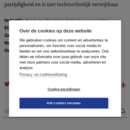
partijdigheid en is niet tuchtrechtelijk verwijtbaar.
Instantie
:
Raad van Discipline Arnhem-Leeuwarden
ECLI
:
ECLI:NL:TADRARL:2014:175
Over de cookies op deze website
Zaaknummer
: 55/13
We gebruiken cookies om content en advertenties te
Nummer
: TR-2014-1381
personaliseren, om functies voor social media te
Onderwerpen
:
16.1. Als verweerder
bieden en om ons websiteverkeer te analyseren. Ook
delen we informatie over jouw gebruik van onze site
met onze partners voor social media, adverteren en
analyse.
Privacy- en cookieverklaring
doorsturen
download.pdf
Cookie-instellingen
Alle cookies toestaan