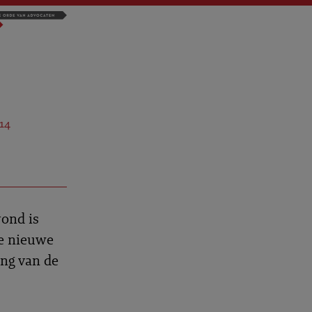
14
rond is
ze nieuwe
ing van de