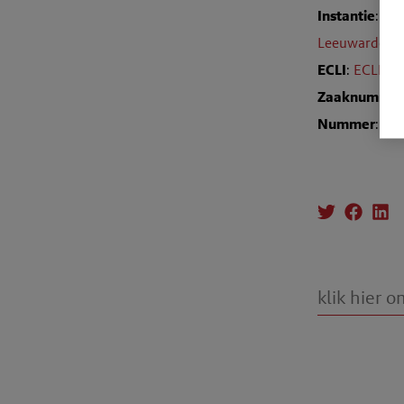
Instantie
:
Raa
Leeuwarden
ECLI
:
ECLI:N
Zaaknumme
Nummer
: T