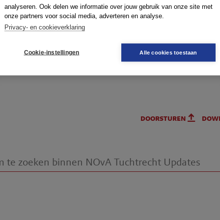
analyseren. Ook delen we informatie over jouw gebruik van onze site met
d van Discipline Arnhem-
Onderwerpen
:
7. Financiële aa
onze partners voor social media, adverteren en analyse.
Privacy- en cookieverklaring
L:TADRARL:2014:279
r
: 14-60
Cookie-instellingen
Alle cookies toestaan
R-2014-0680
doorsturen
dow