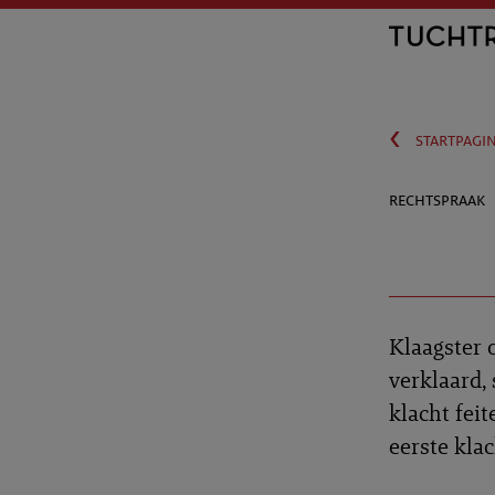
‹
startpagi
rechtspraak
Klaagster o
verklaard,
klacht fei
eerste klac