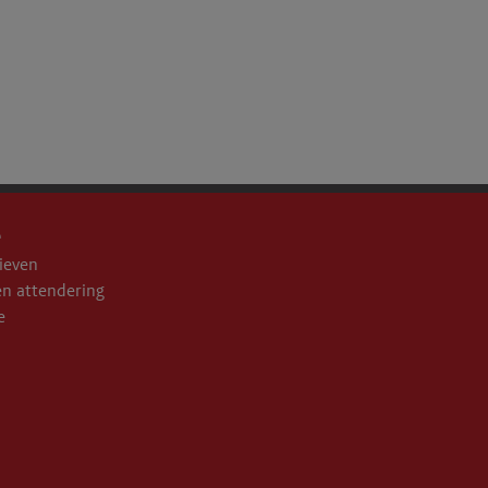
e
ieven
n attendering
e