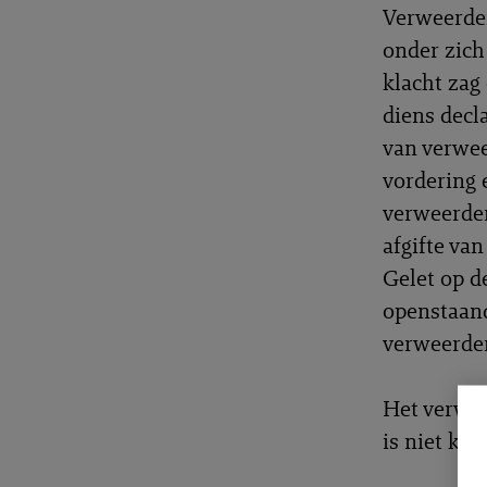
Verweerder
onder zich
klacht zag
diens decl
van verwee
vordering e
verweerder
afgifte van
Gelet op d
openstaand
verweerder
Het verwij
is niet kom