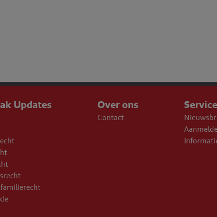
aak Updates
Over ons
Servic
Contact
Nieuwsbr
Aanmelde
echt
Informati
cht
cht
srecht
familierecht
ade