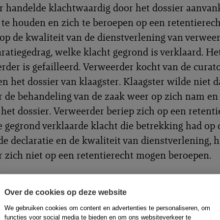
 handelde klachtwaardig door het dossier aanvank
 te houden en zich te beroepen op een retentierech
 op de kwaliteit van de dienstverlening van verwee
aratiegedrag, welke klacht gegrond is verklaard. He
rder is gefailleerd. Verweerder kocht van de curat
n het dossier van klaagster. Klaagster wilde niet d
 de behandeling van de zaak weer op zich nam en
 het dossier. Verweerder beriep zich op een retenti
e gegrond verklaarde klacht die betrekking had op 
e declaratie en de kwaliteit van dienstverlening, 
 zich niet op een retentierecht mogen beroepen.
t dat verweerder een deel van het dossier heeft z
Over de cookies op deze website
en vast te staan.
We gebruiken cookies om content en advertenties te personaliseren, om
functies voor social media te bieden en om ons websiteverkeer te