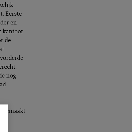
elijk
t. Eerste
rder en
t kantoor
or de
at
 vorderde
erecht.
de nog
had
oekgemaakt