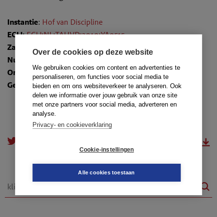
Instantie
:
Hof van Discipline
ECLI
:
ECLI:NL:TAHVD:2010:YA0515
Zaaknummer
: 5585
Over de cookies op deze website
Nummer
: TR-2010-0077
We gebruiken cookies om content en advertenties te
Onderwerpen
:
2.1. Zorg voor de cliënt
personaliseren, om functies voor social media te
Gedragsregels
: art. 10a lid 1, kernwaarden
bieden en om ons websiteverkeer te analyseren. Ook
delen we informatie over jouw gebruik van onze site
met onze partners voor social media, adverteren en
analyse.
Privacy- en cookieverklaring
doorsturen
download.pdf
Cookie-instellingen
Alle cookies toestaan