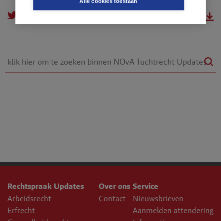
Alle cookies toestaan
doorsturen
download.pdf
Rechtspraak Updates
Over ons
Service
Arbeidsrecht
Contact
Nieuwsbrieven
Erfrecht
Aanmelden attendering