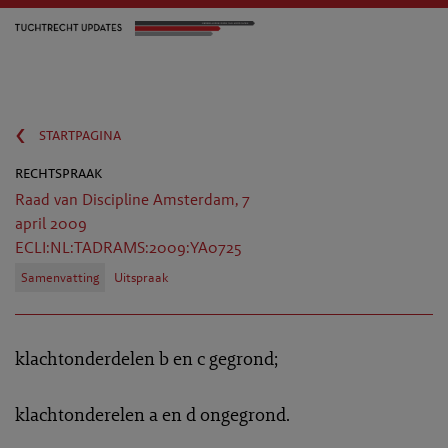
‹
startpagina
rechtspraak
Raad van Discipline Amsterdam, 7
april 2009
ECLI:NL:TADRAMS:2009:YA0725
Samenvatting
Uitspraak
klachtonderdelen b en c gegrond;
klachtonderelen a en d ongegrond.