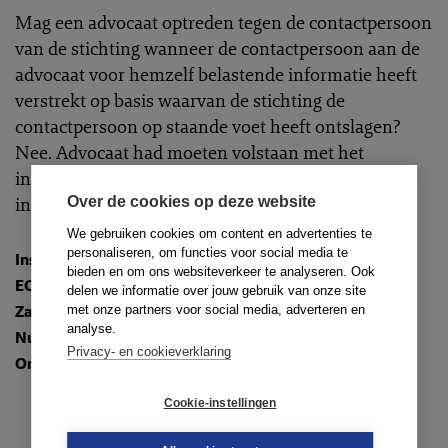
Mag een advocaat optreden tegen de contactpersoon
van de stichting wanneer de contactpersoon aan de
advocaat voor hemzelf belastende informatie heeft
verstrekt op basis waarvan de stichting de
contactpersoon op staande voet heeft ontslagen?
Nee. Advocaat had moeten volstaan met het
inlichten van het bestuur en het niet verder
inhoudelijk adviseren of optreden. Klacht gegrond.
Over de cookies op deze website
We gebruiken cookies om content en advertenties te
personaliseren, om functies voor social media te
Instantie
:
Raad van Discipline Amsterdam
bieden en om ons websiteverkeer te analyseren. Ook
ECLI
:
ECLI:NL:TADRAMS:2009:YA0725
delen we informatie over jouw gebruik van onze site
Zaaknummer
: 08-267 A
met onze partners voor social media, adverteren en
analyse.
Nummer
: TR-2009-0407
Privacy- en cookieverklaring
Onderwerpen
:
2.1.4. Communicatie en informatieplicht
Cookie-instellingen