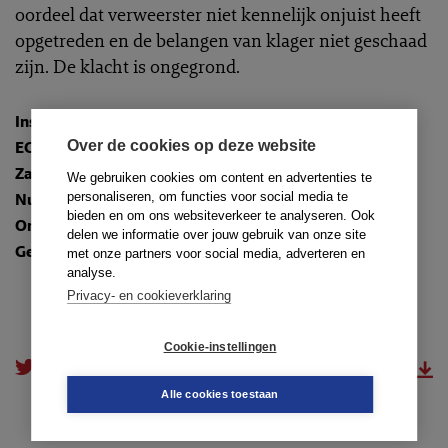
oordeel dat verweerster niet kennelijk onjuist heeft
opgetreden en de belangen van klager niet geschaad
zijn. De klacht is ongegrond.
Instantie
:
Raad van Discipline Amsterdam
Over de cookies op deze website
ECLI
:
ECLI:NL:TADRAMS:2009:YA0761
Zaaknummer
: 08-178A
We gebruiken cookies om content en advertenties te
personaliseren, om functies voor social media te
Nummer
: TR-2009-0313
bieden en om ons websiteverkeer te analyseren. Ook
Onderwerpen
:
2.1. Zorg voor de cliënt
delen we informatie over jouw gebruik van onze site
Gedragsregels
: art. 10a lid 1, kernwaarden
met onze partners voor social media, adverteren en
analyse.
Privacy- en cookieverklaring
Cookie-instellingen
doorsturen
download.pdf
Alle cookies toestaan