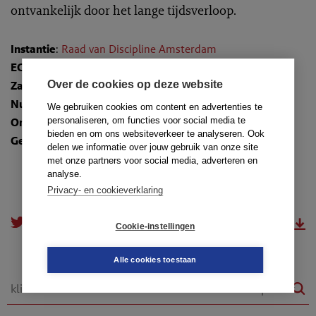
ontvankelijk door het lange tijdsverloop.
Instantie
:
Raad van Discipline Amsterdam
ECLI
:
ECLI:NL:TADRAMS:2009:YA0681
Over de cookies op deze website
Zaaknummer
: 08-337A
Nummer
: TR-2009-0119
We gebruiken cookies om content en advertenties te
personaliseren, om functies voor social media te
Onderwerpen
:
10.7. Al dan niet vervallen klachtrecht
bieden en om ons websiteverkeer te analyseren. Ook
Gedragsregels
: art. 46g lid 1
delen we informatie over jouw gebruik van onze site
met onze partners voor social media, adverteren en
analyse.
Privacy- en cookieverklaring
doorsturen
download.pdf
Cookie-instellingen
Alle cookies toestaan