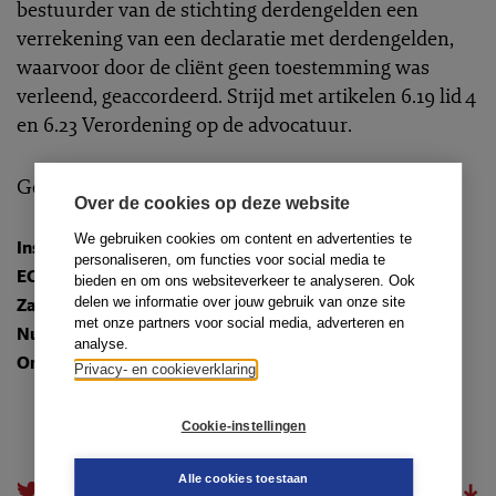
bestuurder van de stichting derdengelden een
verrekening van een declaratie met derdengelden,
waarvoor door de cliënt geen toestemming was
verleend, geaccordeerd. Strijd met artikelen 6.19 lid 4
en 6.23 Verordening op de advocatuur.
Gegrond, berisping
Over de cookies op deze website
We gebruiken cookies om content en advertenties te
Instantie
:
Raad van Discipline 's-Hertogenbosch
personaliseren, om functies voor social media te
ECLI
:
ECLI:NL:TADRSHE:2022:162
bieden en om ons websiteverkeer te analyseren. Ook
delen we informatie over jouw gebruik van onze site
Zaaknummer
: 22-017/DB/OB
met onze partners voor social media, adverteren en
Nummer
: TR-2022-1019
analyse.
Onderwerpen
:
6.5.3. Overige
Privacy- en cookieverklaring
Cookie-instellingen
Alle cookies toestaan
doorsturen
download.pdf