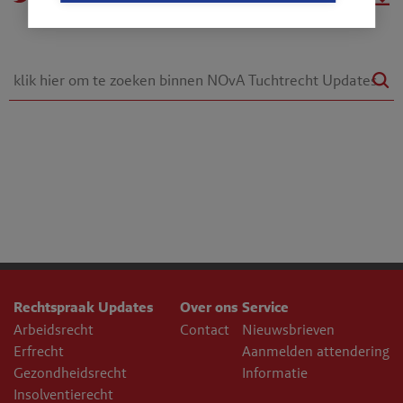
Rechtspraak Updates
Over ons
Service
Arbeidsrecht
Contact
Nieuwsbrieven
Erfrecht
Aanmelden attendering
Gezondheidsrecht
Informatie
Insolventierecht