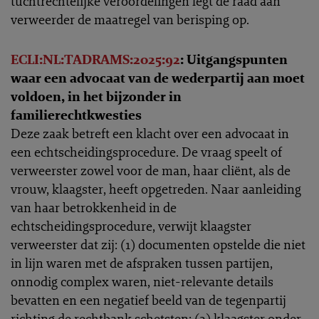
tuchtrechtelijke veroordelingen legt de raad aan
verweerder de maatregel van berisping op.
ECLI:NL:TADRAMS:2025:92
: Uitgangspunten
waar een advocaat van de wederpartij aan moet
voldoen, in het bijzonder in
familierechtkwesties
Deze zaak betreft een klacht over een advocaat in
een echtscheidingsprocedure. De vraag speelt of
verweerster zowel voor de man, haar cliënt, als de
vrouw, klaagster, heeft opgetreden. Naar aanleiding
van haar betrokkenheid in de
echtscheidingsprocedure, verwijt klaagster
verweerster dat zij: (1) documenten opstelde die niet
in lijn waren met de afspraken tussen partijen,
onnodig complex waren, niet-relevante details
bevatten en een negatief beeld van de tegenpartij
richting de rechtbank schetsten; (2) klaagster onder