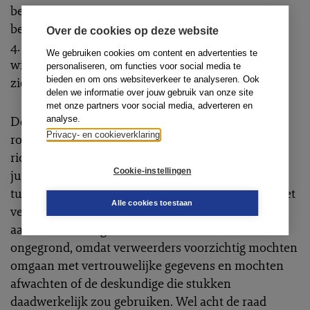
betogen verweerders dat klagers geen rechtstreeks
belang hebben bij klachtonderdeel 1 en
Over de cookies op deze website
4. Tevens stellen zij dat het niet duidelijk is tegen
We gebruiken cookies om content en advertenties te
wie klachtonderdeel 6 is gericht aangezien ze niet
personaliseren, om functies voor social media te
zien wat er klachtwaardig aan is.
bieden en om ons websiteverkeer te analyseren. Ook
delen we informatie over jouw gebruik van onze site
met onze partners voor social media, adverteren en
De raad oordeelt dat verweerders zich binnen hun
analyse.
Privacy- en cookieverklaring
rol als belangenbehartigers vrij mochten uitlaten
richting de deskundige; het doorgeven van hun
Cookie-instellingen
juridische opvatting over de reikwijdte van het
tussenvonnis is niet tuchtrechtelijk verwijtbaar. Het
Alle cookies toestaan
verwijt over het toezenden van medische stukken
aan de deskundige acht de raad eveneens
ongegrond, omdat verweerders voorzichtig mochten
omgaan met vertrouwelijke gegevens en mochten
afwachten of de deskundige die stukken
daadwerkelijk zou gebruiken. Wel acht de raad