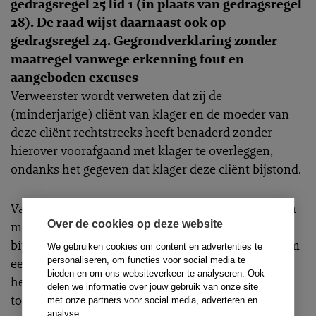
gedragsregel 25 lid 1 (in plaats van gedragsregel
28). De raad wijst daarnaast ook op
gedragsregel 24. Gegrondverklaring zonder
maatregel vanwege erkenning fout en
aangeboden excuses
Verweerster wordt verweten dat zij de
(minderjarige) cliënt van klager en de moeder van
deze cliënt rechtstreeks heeft benaderd zonder
hierover voorafgaand met klager te overleggen,
ondanks het gegeven dat klager deze cliënt bijstond.
Vaststaat dat verweerster contact heeft opgenomen
met S en diens moeder terwijl S door klager werd
Over de cookies op deze website
bijgestaan. Klager heeft hierin aanleiding gezien om
We gebruiken cookies om content en advertenties te
een klacht over verweerster in te dienen. De deken
personaliseren, om functies voor social media te
bieden en om ons websiteverkeer te analyseren. Ook
heeft bij de beoordeling van de klacht het
delen we informatie over jouw gebruik van onze site
toetsingskader van gedragsregel 28 gehanteerd,
met onze partners voor social media, adverteren en
analyse.