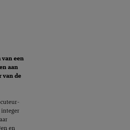
n van een
pen aan
r van de
ecuteur-
 integer
aar
gen en