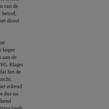
en van de
 betrof,
et direct
ent
e koper
m aan de
AVG. Klager
dat het de
kocht.
iet erkend
ee dus na
ekend
tting heeft