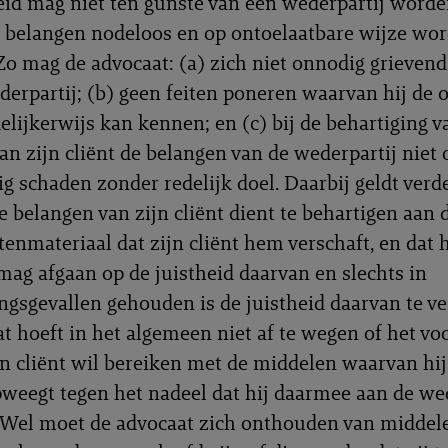
eid mag niet ten gunste van een wederpartij worde
r belangen nodeloos en op ontoelaatbare wijze wo
Zo mag de advocaat: (a) zich niet onnodig grievend
derpartij; (b) geen feiten poneren waarvan hij de
delijkerwijs kan kennen; en (c) bij de behartiging v
an zijn cliënt de belangen van de wederpartij niet
g schaden zonder redelijk doel. Daarbij geldt verde
e belangen van zijn cliënt dient te behartigen aan
tenmateriaal dat zijn cliënt hem verschaft, en dat h
ag afgaan op de juistheid daarvan en slechts in
ngsgevallen gehouden is de juistheid daarvan te ver
t hoeft in het algemeen niet af te wegen of het vo
ijn cliënt wil bereiken met de middelen waarvan hij
pweegt tegen het nadeel dat hij daarmee aan de we
 Wel moet de advocaat zich onthouden van middele