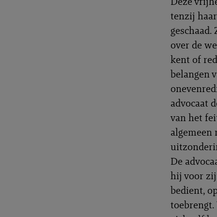
Deze vrijh
tenzij haa
geschaad. 
over de we
kent of re
belangen v
onevenredi
advocaat d
van het fei
algemeen m
uitzonderi
De advocaa
hij voor z
bedient, o
toebrengt.