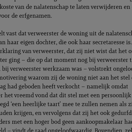
 koste van de nalatenschap te laten verwijderen en 
voor de erfgenamen.
elt vast dat verweerster de woning uit de nalatensc
an haar eigen dochter, die ook haar secretaresse is
rklaring van verweerster, dat zij niet wist dat het
ter ging – die op dat moment nog bij verweerster 
bij verweerster werkzaam was – volstrekt ongelo
otivering waarom zij de woning niet aan het stel 
ag had geboden heeft verkocht – namelijk omdat
r het vreemd vond dat dit stel met een persoonlijk
egd ‘een heerlijke taart’ mee te zullen nemen als zi
den krijgen, en vervolgens dat zij het ook gedurfd
eders met een hoger bod geen aankoopmakelaar h
ld – vindt de raad ongeloofwaardig. Bovendien, zel