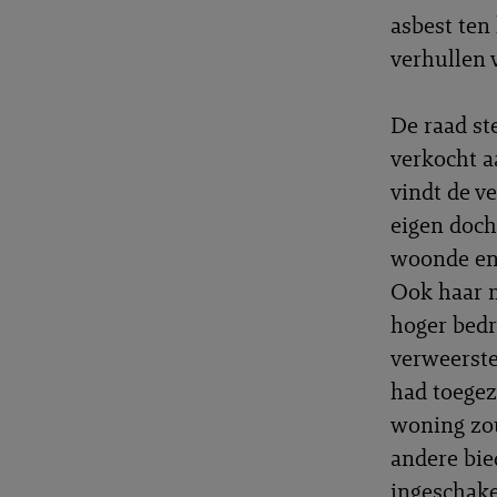
asbest ten
verhullen 
De raad st
verkocht a
vindt de ve
eigen doch
woonde en 
Ook haar m
hoger bedr
verweerste
had toegez
woning zou
andere bi
ingeschake