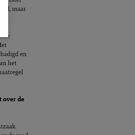
ehad, maar
arde
Het
chadigd en
van het
maatregel
t over de
htzaak.