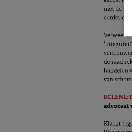
niet de be
eerder die
Verweerste
‘integrite
vertrouwen
de raad re
handelen v
van schors
ECLI:NL:
advocaat 
Klacht teg