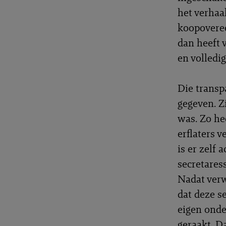
het verhaa
koopoveree
dan heeft 
en volledig
Die transp
gegeven. Z
was. Zo he
erflaters 
is er zelf
secretares
Nadat verw
dat deze s
eigen ond
geraakt. D