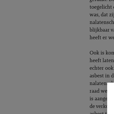
toegelicht
was, dat z
nalatensch
blijkbaar 
heeft er w
Ook is kom
heeft late
echter ook
asbest in 
nalatensch
raad weegt
is aangebo
de verkope
asbest ten