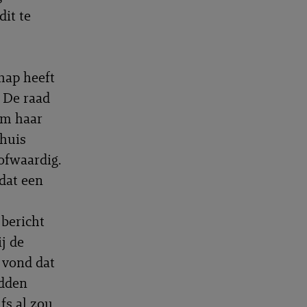
dit te
hap heeft
. De raad
 om haar
thuis
ofwaardig.
dat een
 bericht
j de
 vond dat
adden
fs al zou