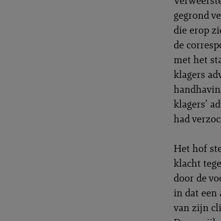
Verweerste
gegrond ve
die erop zi
de corresp
met het st
klagers ad
handhaving
klagers’ a
had verzoc
Het hof ste
klacht teg
door de vo
in dat een
van zijn c