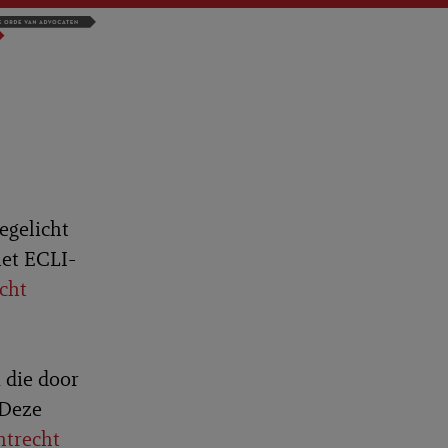
egelicht
het ECLI-
cht
 die door
 Deze
trecht