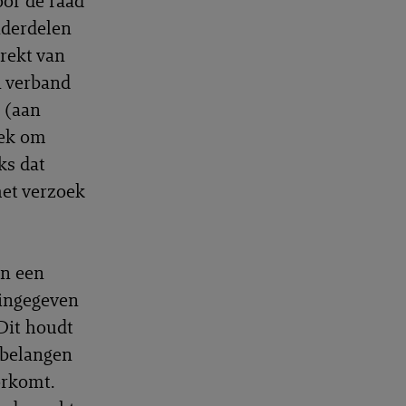
oor de raad
nderdelen
trekt van
n verband
 (aan
oek om
ks dat
het verzoek
an een
 ingegeven
Dit houdt
 belangen
orkomt.