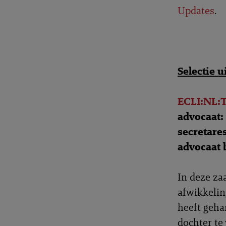
Updates
.
Selectie 
ECLI:NL:
advocaat:
secretare
advocaat b
In deze za
afwikkelin
heeft geha
dochter te