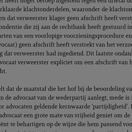
r heeft hoger beroep ingesteld tegen een drietal d
rklaarde klachtonderdelen, waaronder de klachto
en dat verweerster klager geen afschrift heeft vers
ondentie die zij aan de rechtbank heeft gestuurd i
arten van een voorlopige voorzieningsprocedure en
vocaat) geen afschrift heeft verstrekt van het verz
 dat verweerster had ingediend. Dit laatste ondan
dvocaat verweerster expliciet om een afschrift van 
ht.
lt dat de maatstaf die het hof bij de beoordeling v
en de advocaat van de wederpartij aanlegt, mede is
or advocaten geldende kernwaarde ‘partijdigheid’. 
 advocaat een grote mate van vrijheid geniet om de
liënt te behartigen op de wijze die hem passend vo