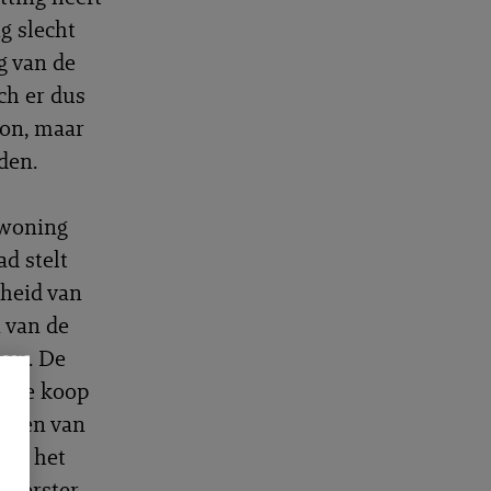
g slecht
g van de
ch er dus
kon, maar
den.
 woning
d stelt
heid van
 van de
ken. De
g te koop
osten van
van het
rweerster