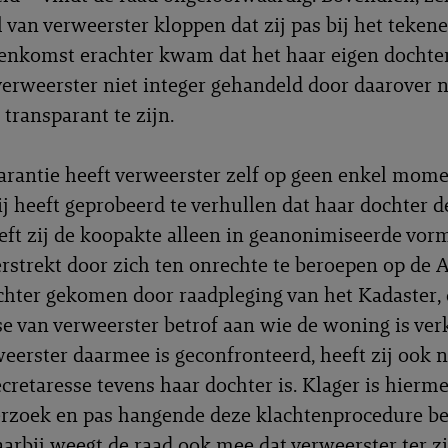
l van verweerster kloppen dat zij pas bij het teken
nkomst erachter kwam dat het haar eigen dochter
verweerster niet integer gehandeld door daarover ni
 transparant te zijn.
arantie heeft verweerster zelf op geen enkel mom
ij heeft geprobeerd te verhullen dat haar dochter d
eft zij de koopakte alleen in geanonimiseerde vor
verstrekt door zich ten onrechte te beroepen op de 
 achter gekomen door raadpleging van het Kadaster, 
se van verweerster betrof aan wie de woning is ver
eerster daarmee is geconfronteerd, heeft zij ook n
ecretaresse tevens haar dochter is. Klager is hierm
erzoek en pas hangende deze klachtenprocedure b
aarbij weegt de raad ook mee dat verweerster ter zi