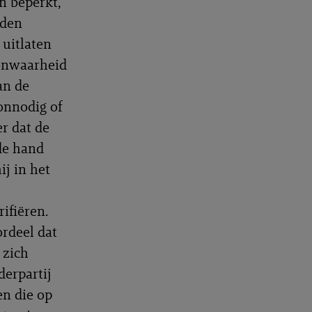
n beperkt,
rden
 uitlaten
 onwaarheid
an de
 onnodig of
r dat de
 de hand
ij in het
ifiëren.
ordeel dat
 zich
derpartij
n die op